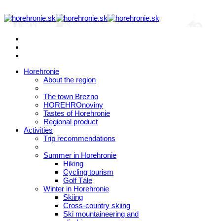
Horehronie
About the region
The town Brezno
HOREHROnoviny
Tastes of Horehronie
Regional product
Activities
Trip recommendations
Summer in Horehronie
Hiking
Cycling tourism
Golf Tále
Winter in Horehronie
Skiing
Cross-country skiing
Ski mountaineering and