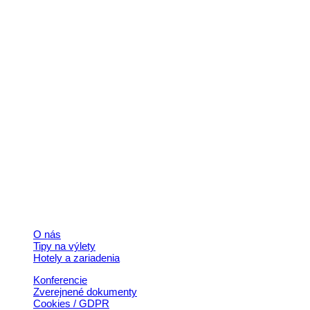
Kontakt
+421 911 633 119
info@horehronie.sk
© 2026, Horehronie.sk
Rýchle odkazy
O nás
Tipy na výlety
Hotely a zariadenia
Konferencie
Zverejnené dokumenty
Cookies / GDPR