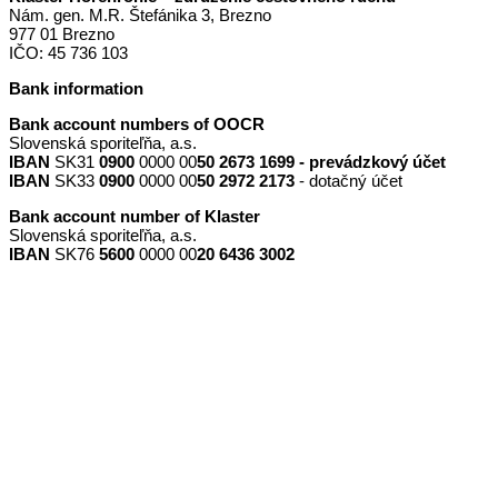
Nám. gen. M.R. Štefánika 3, Brezno
977 01 Brezno
IČO: 45 736 103
Bank information
Bank account numbers of OOCR
Slovenská sporiteľňa, a.s.
IBAN
SK31
0900
0000 00
50 2673 1699 - prevádzkový účet
IBAN
SK33
0900
0000 00
50 2972 2173
- dotačný účet
Bank account number of Klaster
Slovenská sporiteľňa, a.s.
IBAN
SK76
5600
0000 00
20 6436 3002