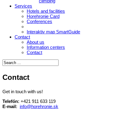
climbing
Services
Hotels and facilities
Horehronie Card
Conferences
Interaktiv map SmartGuide
Contact
About us
Information centers
Contact
Contact
Get in touch with us!
Telefón:
+421 911 633 119
E-mail:
info@horehronie.sk