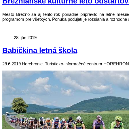
Breznianske kultúrne leto odštartov
Mesto Brezno sa aj tento rok poriadne pripravilo na letné me
programom pre všetkých. Ponuka podujatí je rozsiahla a rozhodne s
28. jún 2019
Babičkina letná škola
28.6.2019 Horehronie. Turisticko-informačné centrum HOREHRONIE v 