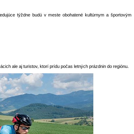
sledujúce týždne budú v meste obohatené kultúrnym a športovým
 ale aj turistov, ktorí prídu počas letných prázdnin do regiónu.