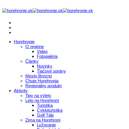
Horehronie
O regióne
Video
Fotogaléria
Články
Novinky
Tlačové správy
Mesto Brezno
Chute Horehronia
Regionálny produkt
Aktivity
Tipy na výlety
Leto na Horehroní
Turistika
Cykloturistika
Golf Tále
Zima na Horehroní
Lyžovanie