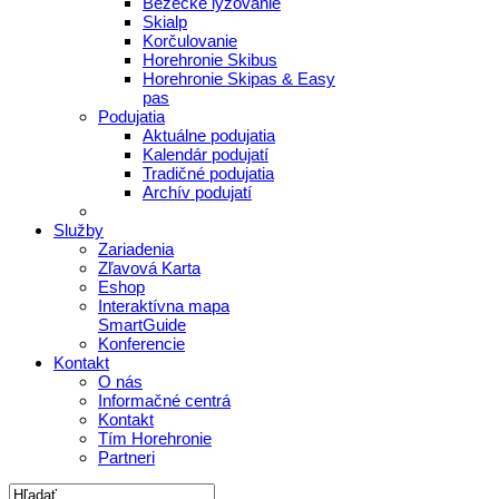
Bežecké lyžovanie
Skialp
Korčulovanie
Horehronie Skibus
Horehronie Skipas & Easy
pas
Podujatia
Aktuálne podujatia
Kalendár podujatí
Tradičné podujatia
Archív podujatí
Služby
Zariadenia
Zľavová Karta
Eshop
Interaktívna mapa
SmartGuide
Konferencie
Kontakt
O nás
Informačné centrá
Kontakt
Tím Horehronie
Partneri