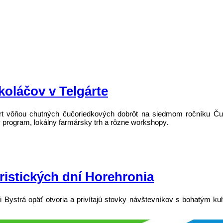
koláčov v Telgárte
lgárt vôňou chutných čučoriedkových dobrôt na siedmom ročníku Ču
 program, lokálny farmársky trh a rôzne workshopy.
ristických dní Horehronia
ci Bystrá opäť otvoria a privítajú stovky návštevníkov s bohatým k