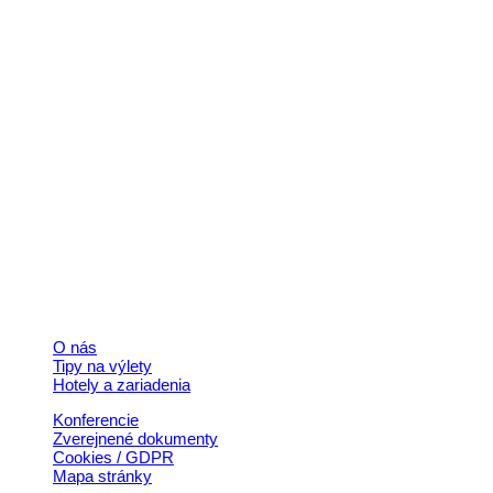
Kontakt
+421 911 633 119
info@horehronie.sk
© 2026, Horehronie.sk
Rýchle odkazy
O nás
Tipy na výlety
Hotely a zariadenia
Konferencie
Zverejnené dokumenty
Cookies / GDPR
Mapa stránky