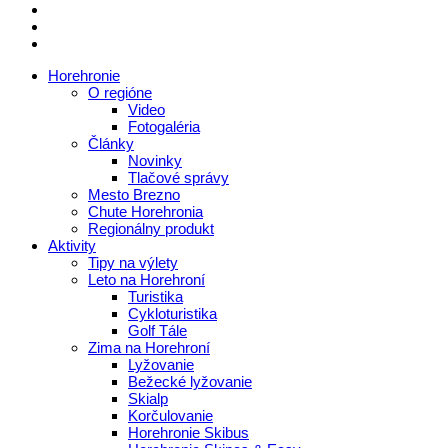
Horehronie
O regióne
Video
Fotogaléria
Články
Novinky
Tlačové správy
Mesto Brezno
Chute Horehronia
Regionálny produkt
Aktivity
Tipy na výlety
Leto na Horehroní
Turistika
Cykloturistika
Golf Tále
Zima na Horehroní
Lyžovanie
Bežecké lyžovanie
Skialp
Korčulovanie
Horehronie Skibus