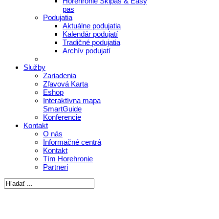
Horehronie Skipas & Easy
pas
Podujatia
Aktuálne podujatia
Kalendár podujatí
Tradičné podujatia
Archív podujatí
Služby
Zariadenia
Zľavová Karta
Eshop
Interaktívna mapa
SmartGuide
Konferencie
Kontakt
O nás
Informačné centrá
Kontakt
Tím Horehronie
Partneri