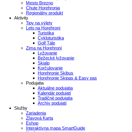
Mesto Brezno
Chute Horehronia
Regionálny produkt
Aktivity
Tipy na výlety
Leto na Horehroní
Turistika
Cykloturistika
Golf Tále
Zima na Horehroní
Lyžovanie
Bežecké lyžovanie
Skialp
Korčulovanie
Horehronie Skibus
Horehronie Skipas & Easy pas
Podujatia
Aktuálne podujatia
Kalendár podujatí
Tradičné podujatia
Archív podujatí
Služby
Zariadenia
Zľavová Karta
Eshop
Interaktívna mapa SmartGuide