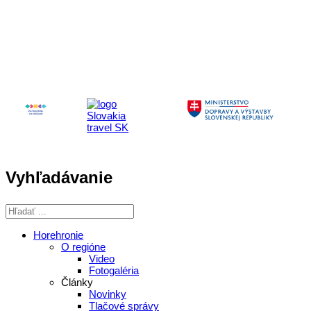
Aktivita realizovaná s finančnou podporou
Ministerstva cestovného ruchu
a športu Slovenskej republiky
Vyhľadávanie
Horehronie
O regióne
Video
Fotogaléria
Články
Novinky
Tlačové správy