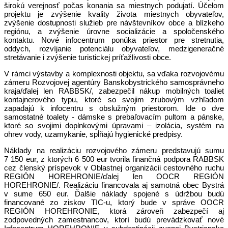
širokú verejnosť počas konania sa miestnych podujatí. Účelom
projektu je zvýšenie kvality života miestnych obyvateľov,
zvýšenie dostupnosti služieb pre návštevníkov obce a blízkeho
regiónu, a zvýšenie úrovne socializácie a spoločenského
kontaktu. Nové infocentrum ponúka priestor pre stretnutia,
oddych, rozvíjanie potenciálu obyvateľov, medzigeneračné
stretávanie i zvýšenie turistickej príťažlivosti obce.
V rámci výstavby a komplexnosti objektu, sa vďaka rozvojovému
zámeru Rozvojovej agentúry Banskobystrického samosprávneho
kraja/ďalej len RABBSK/, zabezpečil nákup mobilných toaliet
kontajnerového typu, ktoré so svojim zrubovým vzhľadom
zapadajú k infocentru s obslužným priestorom
.
Ide o dve
samostatné toalety - dámske s prebaľovacím pultom a pánske,
ktoré so svojimi doplnkovými úpravami – izolácia, systém na
ohrev vody, uzamykanie, spĺňajú hygienické predpisy.
Náklady na realizáciu rozvojového zámeru predstavujú sumu
7 150 eur, z ktorých 6 500 eur tvorila finančná podpora RABBSK
cez členský príspevok v Oblastnej organizácii cestovného ruchu
REGIÓN HOREHRONIE/ďalej len OOCR REGIÓN
HOREHRONIE/. Realizáciu financovala aj samotná obec Bystrá
v sume 650 eur. Ďalšie náklady spojené s údržbou budú
financované zo ziskov TIC-u, ktorý bude v správe OOCR
REGIÓN HOREHRONIE, ktorá zároveň zabezpečí aj
zodpovedných zamestnancov, ktorí budú prevádzkovať nové