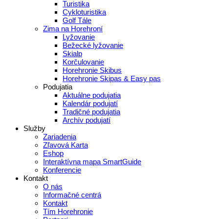
Turistika
Cykloturistika
Golf Tále
Zima na Horehroní
Lyžovanie
Bežecké lyžovanie
Skialp
Korčulovanie
Horehronie Skibus
Horehronie Skipas & Easy pas
Podujatia
Aktuálne podujatia
Kalendár podujatí
Tradičné podujatia
Archív podujatí
Služby
Zariadenia
Zľavová Karta
Eshop
Interaktívna mapa SmartGuide
Konferencie
Kontakt
O nás
Informačné centrá
Kontakt
Tím Horehronie