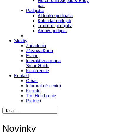
Horehronie Skipas & Easy
pas
Podujatia
Aktuálne podujatia
Kalendár podujatí
Tradičné podujatia
Archív podujatí
Služby
Zariadenia
Zľavová Karta
Eshop
Interaktívna mapa
SmartGuide
Konferencie
Kontakt
O nás
Informačné centrá
Kontakt
Tím Horehronie
Partneri
Novinky