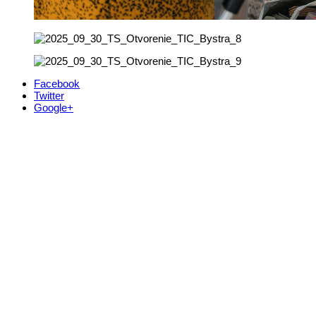
Facebook
Twitter
Google+
Kontakt
+421 911 633 119
info@horehronie.sk
© 2026, Horehronie.sk
Rýchle odkazy