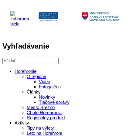
Vyhľadávanie
Horehronie
O regióne
Video
Fotogaléria
Články
Novinky
Tlačové správy
Mesto Brezno
Chute Horehronia
Regionálny produkt
Aktivity
Tipy na výlety
Leto na Horehroní