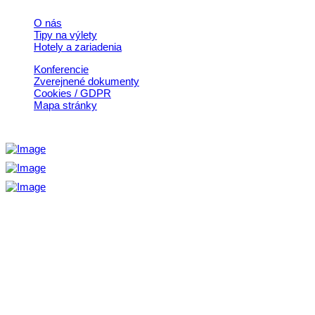
O nás
Tipy na výlety
Hotely a zariadenia
Konferencie
Zverejnené dokumenty
Cookies / GDPR
Mapa stránky
Aktivita realizovaná s finančnou podporou
Ministerstva cestovného ruchu
a športu Slovenskej republiky