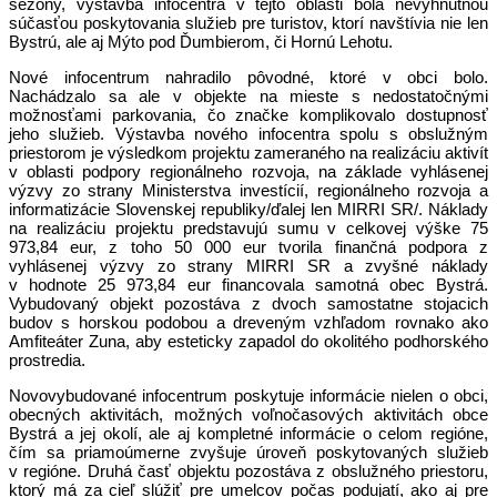
sezóny, výstavba infocentra v tejto oblasti bola nevyhnutnou
súčasťou poskytovania služieb pre turistov, ktorí navštívia nie len
Bystrú, ale aj Mýto pod Ďumbierom, či Hornú Lehotu.
Nové infocentrum nahradilo pôvodné, ktoré v obci bolo.
Nachádzalo sa ale v objekte na mieste s nedostatočnými
možnosťami parkovania, čo značke komplikovalo dostupnosť
jeho služieb. Výstavba nového infocentra spolu s obslužným
priestorom je výsledkom projektu zameraného na realizáciu aktivít
v oblasti podpory regionálneho rozvoja, na základe vyhlásenej
výzvy zo strany Ministerstva investícií, regionálneho rozvoja a
informatizácie Slovenskej republiky/ďalej len MIRRI SR/. Náklady
na realizáciu projektu predstavujú sumu v celkovej výške 75
973,84 eur, z toho 50 000 eur tvorila finančná podpora z
vyhlásenej výzvy zo strany MIRRI SR a zvyšné náklady
v hodnote 25 973,84 eur financovala samotná obec Bystrá.
Vybudovaný objekt pozostáva z dvoch samostatne stojacich
budov s horskou podobou a dreveným vzhľadom rovnako ako
Amfiteáter Zuna, aby esteticky zapadol do okolitého podhorského
prostredia.
Novovybudované infocentrum poskytuje informácie nielen o obci,
obecných aktivitách, možných voľnočasových aktivitách obce
Bystrá a jej okolí, ale aj kompletné informácie o celom regióne,
čím sa priamoúmerne zvyšuje úroveň poskytovaných služieb
v regióne. Druhá časť objektu pozostáva z obslužného priestoru,
ktorý má za cieľ slúžiť pre umelcov počas podujatí, ako aj pre