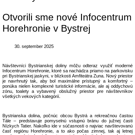
Otvorili sme nové Infocentrum
Horehronie v Bystrej
30. september 2025
Návštevníci Bystrianskej doliny môžu odteraz využiť moderné
Infocentrum Horehronie, ktoré sa nachádza priamo na parkovisku
pri Bystrianskej jaskyni, v blízkosti Amfiteátra Zuna. Nový priestor
je navrhnutý tak, aby bol maximálne prístupný a komfortný –
ponúka nielen komplexné turistické informácie, ale aj oddychovú
zónu, toalety a vybavený obslužný priestor pre návštevníkov
všetkých vekových kategórií.
Bystrianska dolina, počnúc obcou Bystrá a rekreačnou častou
Tále – predstavuje pomyselnú vstupnú bránu do južnej časti
Nízkych Tatier. Nakoľko ide v súčasnosti o najviac navštevovanú
časť regiónu Horehronie, a to ako počas zimnej, tak aj letnej