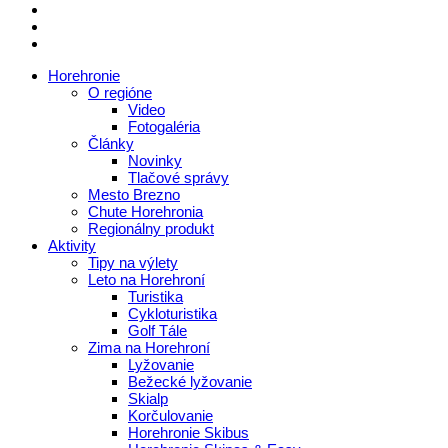
Horehronie
O regióne
Video
Fotogaléria
Články
Novinky
Tlačové správy
Mesto Brezno
Chute Horehronia
Regionálny produkt
Aktivity
Tipy na výlety
Leto na Horehroní
Turistika
Cykloturistika
Golf Tále
Zima na Horehroní
Lyžovanie
Bežecké lyžovanie
Skialp
Korčulovanie
Horehronie Skibus