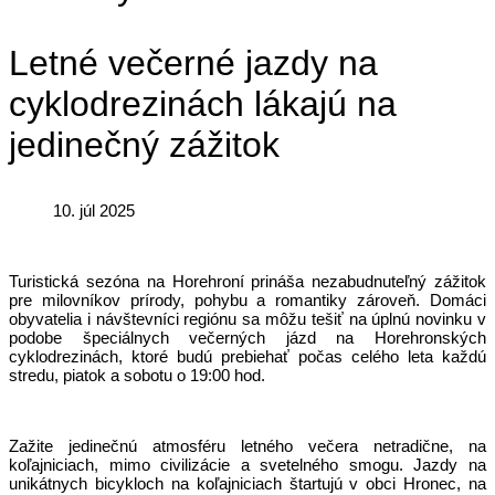
Letné večerné jazdy na
cyklodrezinách lákajú na
jedinečný zážitok
10. júl 2025
Turistická sezóna na Horehroní prináša nezabudnuteľný zážitok
pre milovníkov prírody, pohybu a romantiky zároveň. Domáci
obyvatelia i návštevníci regiónu sa môžu tešiť na úplnú novinku v
podobe špeciálnych večerných jázd na Horehronských
cyklodrezinách, ktoré budú prebiehať počas celého leta každú
stredu, piatok a sobotu o 19:00 hod.
Zažite jedinečnú atmosféru letného večera netradične, na
koľajniciach, mimo civilizácie a svetelného smogu. Jazdy na
unikátnych bicykloch na koľajniciach štartujú v obci Hronec, na