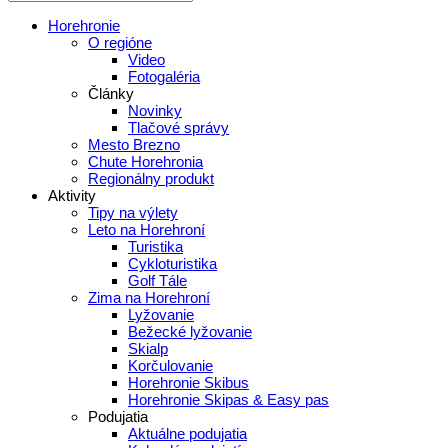
Horehronie
O regióne
Video
Fotogaléria
Články
Novinky
Tlačové správy
Mesto Brezno
Chute Horehronia
Regionálny produkt
Aktivity
Tipy na výlety
Leto na Horehroní
Turistika
Cykloturistika
Golf Tále
Zima na Horehroní
Lyžovanie
Bežecké lyžovanie
Skialp
Korčulovanie
Horehronie Skibus
Horehronie Skipas & Easy pas
Podujatia
Aktuálne podujatia