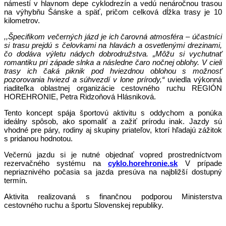
námestí v hlavnom depe cyklodrezín a vedú nenáročnou trasou
na výhybňu Šánske a späť, pričom celková dĺžka trasy je 10
kilometrov.
,,Špecifikom večerných jázd je ich čarovná atmosféra – účastníci
si trasu prejdú s čelovkami na hlavách a osvetlenými drezinami,
čo dodáva výletu nádych dobrodružstva. „Môžu si vychutnať
romantiku pri západe slnka a následne čaro nočnej oblohy. V cieli
trasy ich čaká piknik pod hviezdnou oblohou s možnosť
pozorovania hviezd a súhvezdí v lone prírody,“
uviedla výkonná
riaditeľka oblastnej organizácie cestovného ruchu REGIÓN
HOREHRONIE, Petra Ridzoňová Hlásniková.
Tento koncept spája športovú aktivitu s oddychom a ponúka
ideálny spôsob, ako spomaliť a zažiť prírodu inak. Jazdy sú
vhodné pre páry, rodiny aj skupiny priateľov, ktorí hľadajú zážitok
s pridanou hodnotou.
Večernú jazdu si je nutné objednať vopred prostredníctvom
rezervačného systému na
cyklo.horehronie.sk
V prípade
nepriaznivého počasia sa jazda presúva na najbližší dostupný
termín.
Aktivita realizovaná s finančnou podporou Ministerstva
cestovného ruchu a športu Slovenskej republiky.