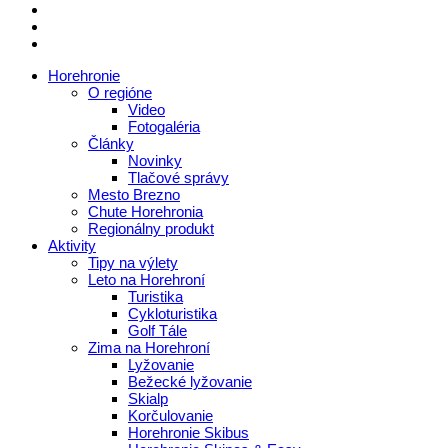
Horehronie
O regióne
Video
Fotogaléria
Články
Novinky
Tlačové správy
Mesto Brezno
Chute Horehronia
Regionálny produkt
Aktivity
Tipy na výlety
Leto na Horehroní
Turistika
Cykloturistika
Golf Tále
Zima na Horehroní
Lyžovanie
Bežecké lyžovanie
Skialp
Korčulovanie
Horehronie Skibus