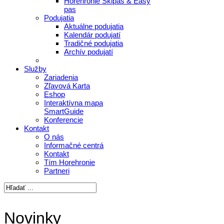
Horehronie Skipas & Easy
pas
Podujatia
Aktuálne podujatia
Kalendár podujatí
Tradičné podujatia
Archív podujatí
Služby
Zariadenia
Zľavová Karta
Eshop
Interaktívna mapa
SmartGuide
Konferencie
Kontakt
O nás
Informačné centrá
Kontakt
Tím Horehronie
Partneri
Novinky