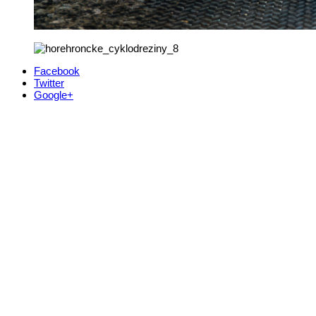
Facebook
Twitter
Google+
Kontakt
+421 911 633 119
info@horehronie.sk
© 2026, Horehronie.sk
Rýchle odkazy