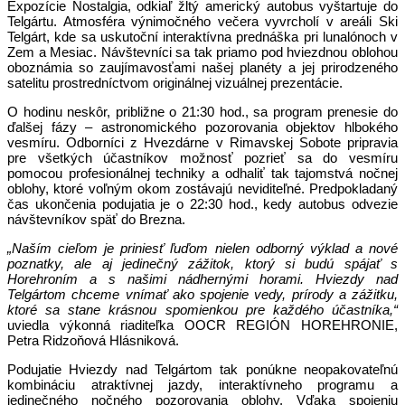
Expozície Nostalgia, odkiaľ žltý americký autobus vyštartuje do
Telgártu. Atmosféra výnimočného večera vyvrcholí v areáli Ski
Telgárt, kde sa uskutoční interaktívna prednáška pri lunalónoch v
Zem a Mesiac. Návštevníci sa tak priamo pod hviezdnou oblohou
oboznámia so zaujímavosťami našej planéty a jej prirodzeného
satelitu prostredníctvom originálnej vizuálnej prezentácie.
O hodinu neskôr, približne o 21:30 hod., sa program prenesie do
ďalšej fázy – astronomického pozorovania objektov hlbokého
vesmíru. Odborníci z Hvezdárne v Rimavskej Sobote pripravia
pre všetkých účastníkov možnosť pozrieť sa do vesmíru
pomocou profesionálnej techniky a odhaliť tak tajomstvá nočnej
oblohy, ktoré voľným okom zostávajú neviditeľné. Predpokladaný
čas ukončenia podujatia je o 22:30 hod., kedy autobus odvezie
návštevníkov späť do Brezna.
„Naším cieľom je priniesť ľuďom nielen odborný výklad a nové
poznatky, ale aj jedinečný zážitok, ktorý si budú spájať s
Horehroním a s našimi nádhernými horami. Hviezdy nad
Telgártom chceme vnímať ako spojenie vedy, prírody a zážitku,
ktoré sa stane krásnou spomienkou pre každého účastníka,“
uviedla výkonná riaditeľka OOCR REGIÓN HOREHRONIE,
Petra Ridzoňová Hlásniková.
Podujatie Hviezdy nad Telgártom tak ponúkne neopakovateľnú
kombináciu atraktívnej jazdy, interaktívneho programu a
jedinečného nočného pozorovania oblohy. Vďaka spojeniu