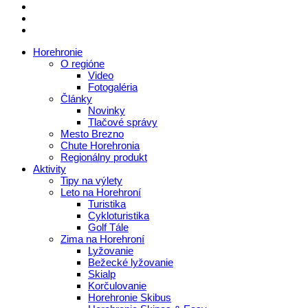
Horehronie
O regióne
Video
Fotogaléria
Články
Novinky
Tlačové správy
Mesto Brezno
Chute Horehronia
Regionálny produkt
Aktivity
Tipy na výlety
Leto na Horehroní
Turistika
Cykloturistika
Golf Tále
Zima na Horehroní
Lyžovanie
Bežecké lyžovanie
Skialp
Korčulovanie
Horehronie Skibus