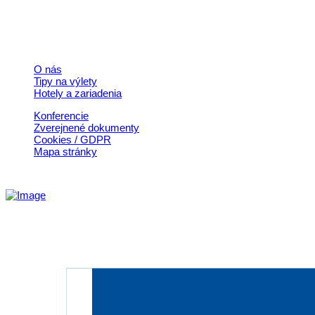
© 2026, Horehronie.sk
Rýchle odkazy
O nás
Tipy na výlety
Hotely a zariadenia
Konferencie
Zverejnené dokumenty
Cookies / GDPR
Mapa stránky