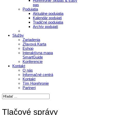
Horehronie Skipas & Easy
pas
Podujatia
Aktuálne podujatia
Kalendár podujatí
Tradičné podujatia
Archív podujatí
Služby
Zariadenia
Zľavová Karta
Eshop
Interaktívna mapa
SmartGuide
Konferencie
Kontakt
O nás
Informačné centrá
Kontakt
Tím Horehronie
Partneri
Tlačové správy