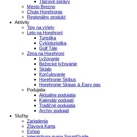
Tlačové správy
Mesto Brezno
Chute Horehronia
Regionálny produkt
Aktivity
Tipy na výlety
Leto na Horehroní
Turistika
Cykloturistika
Golf Tále
Zima na Horehroní
Lyžovanie
Bežecké lyžovanie
Skialp
Korčulovanie
Horehronie Skibus
Horehronie Skipas & Easy pas
Podujatia
Aktuálne podujatia
Kalendár podujatí
Tradičné podujatia
Archív podujatí
Služby
Zariadenia
Zľavová Karta
Eshop
Interaktívna mapa SmartGuide