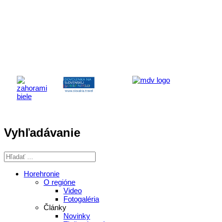
Aktivita realizovaná s finančnou podporou
Ministerstva cestovného ruchu
a športu Slovenskej republiky
Vyhľadávanie
Horehronie
O regióne
Video
Fotogaléria
Články
Novinky